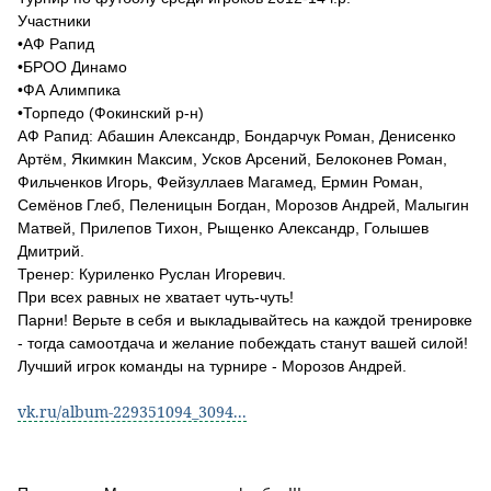
Участники
•АФ Рапид
•БРОО Динамо
•ФА Алимпика
•Торпедо (Фокинский р-н)
АФ Рапид: Абашин Александр, Бондарчук Роман, Денисенко
Артём, Якимкин Максим, Усков Арсений, Белоконев Роман,
Фильченков Игорь, Фейзуллаев Магамед, Ермин Роман,
Семёнов Глеб, Пеленицын Богдан, Морозов Андрей, Малыгин
Матвей, Прилепов Тихон, Рыщенко Александр, Голышев
Дмитрий.
Тренер: Куриленко Руслан Игоревич.
При всех равных не хватает чуть-чуть!
Парни! Верьте в себя и выкладывайтесь на каждой тренировке
- тогда самоотдача и желание побеждать станут вашей силой!
Лучший игрок команды на турнире - Морозов Андрей.
vk.ru/album-229351094_3094...