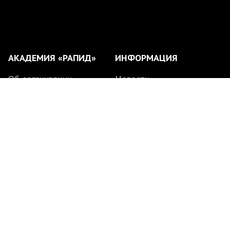
АКАДЕМИЯ «РАПИД»
ИНФОРМАЦИЯ
Об организации
Новости
Филиалы
Партнеры
Тренерский состав
Медиа
Расписание занятий
Поиск по сайту
© 2020 — 2026
АНО ФК «Рапид»
Все права защищены.
Дизайн и техническая
поддержка: