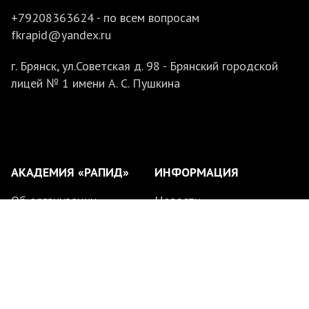
+79208363624 - по всем вопросам
fkrapid@yandex.ru
г. Брянск, ул.Советская д. 98 - Брянский городской
лицей № 1 имени А. С. Пушкина
АКАДЕМИЯ «РАПИД»
ИНФОРМАЦИЯ
Об организации
Новости
Филиалы
Партнеры
Тренерский состав
Медиа
Расписание занятий
Поиск по сайту