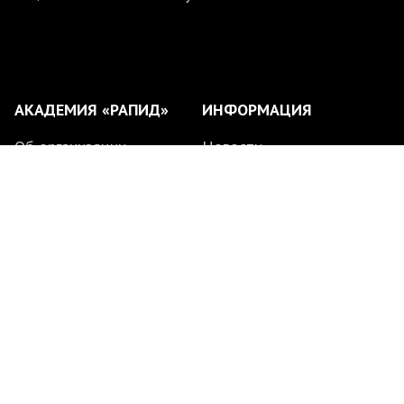
АКАДЕМИЯ «РАПИД»
ИНФОРМАЦИЯ
Об организации
Новости
Филиалы
Партнеры
Тренерский состав
Медиа
Расписание занятий
Поиск по сайту
© 2020 — 2026
АНО ФК «Рапид»
Все права защищены.
Дизайн и техническая
поддержка: