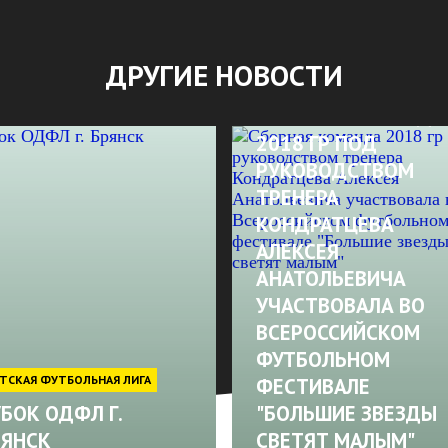
ДРУГИЕ НОВОСТИ
CБОРНАЯ КОМАНДА
2018 ГР ПОД
РУКОВОДСТВОМ
ТРЕНЕРА
КОНДРАТЦЕВА
АЛЕКСЕЯ
АНАТОЛЬЕВИЧА
УЧАСТВОВАЛА ВО
ВСЕРОССИЙСКОМ
ФУТБОЛЬНОМ
ТСКАЯ ФУТБОЛЬНАЯ ЛИГА
ФЕСТИВАЛЕ
БОК ОДФЛ Г.
"БОЛЬШИЕ ЗВЕЗДЫ
РЯНСК
СВЕТЯТ МАЛЫМ"