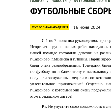
ГЛАВНАЯ
/
НОВОСТИ
/
ФУТБОЛЬНЫЕ СБОРЫ В 
ФУТБОЛЬНЫЕ СБОРЫ
16 июня 2024
ФУТБОЛЬНАЯ АКАДЕМИЯ
С 1 по 7 июня под руководством трене
Игоревича группа наших ребят находилась 
нашей команде составили девочки из разли
г.Сафоново, г.Мценска и г.Ливны. Парни здоро
были очень разнообразными. Тренерами был
по футболу, но и бадминтону и настольному 
получили заслуженные медали в соответствии
увлекательное приключение! Отдельно н
г.Сафоново с которыми они очень подружилис
этом прекрасном лагере!
P.s. Не упустите свою возможность в с