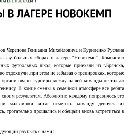
ЛАГЕРЕ НОВОКЕМП
 В ЛАГЕРЕ НОВОКЕМП
ров Черепова Геннадия Михайловича и Куриленко Руслана
на футбольных сборах в лагере "Новокемп". Компанию
чных футбольных школ, которые приехали из г.Брянска,
во отдохнули ,при этом не забывая о тренировках, которые
и организованы турниры между нашей команды не только
теннису. В конце смены в семейной атмосфере все ребята
 своим результатам. Абсолютно каждому понравилось это
аши мальчишки хотят отметить команду девочек из
ь, трогательно прощались и обещали вновь встретиться в
ледующий раз быть с нами!