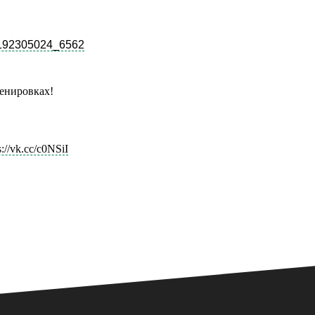
l-192305024_6562
ренировках!
s://vk.cc/c0NSiI