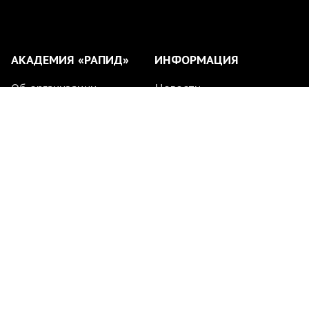
АКАДЕМИЯ «РАПИД»
ИНФОРМАЦИЯ
Об организации
Новости
Филиалы
Партнеры
Тренерский состав
Медиа
Расписание занятий
Поиск по сайту
© 2020 — 2026
АНО ФК «Рапид»
Все права защищены.
Дизайн и техническая
поддержка: