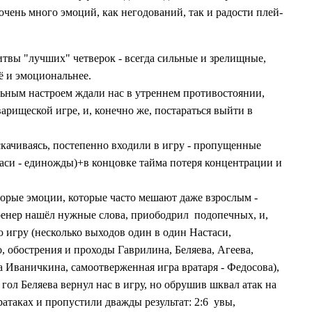
очень много эмоций, как негодований, так и радости
плей-
итвы "лучших" четверок - всегда сильные и зрелищные,
щё и эмоциональнее
.
льным настроем ждали нас в утреннем противостоянии,
варищеской игре, и, конечно же, постараться выйти в
аскачиваясь, постепенно входили в игру - пропущенные
таси - единожды)+в концовке тайма потеря концентрации и
торые эмоции, которые часто мешают даже взрослым -
ренер нашёл нужные слова, приободрил
подопечных, и,
 игру (несколько выходов один в один Настаси,
, обострения и проходы Гаврилина, Беляева, Агеева,
а Иваничкина, самоотверженная игра вратаря - Федосова),
гол Беляева вернул нас в игру, но обрушив шквал атак на
ратаках и пропустили дважды
результат: 2:6
увы,