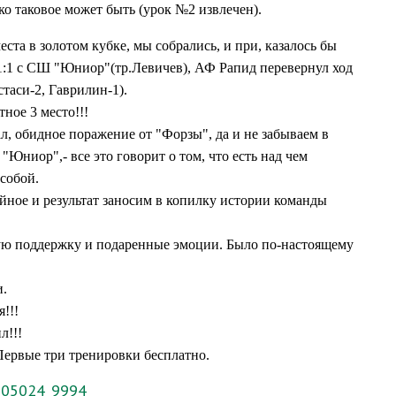
ко таковое может быть (урок №2 извлечен)
.
ста в золотом кубке, мы собрались, и при, казалось бы
е 1:1 с СШ "Юниор"(тр.Левичев), АФ Рапид перевернул ход
стаси-2, Гаврилин-1)
.
тное 3 место
!!!
л, обидное поражение от "Форзы", да и не забываем в
ниор",- все это говорит о том, что есть над чем
 собой
.
ойное
и результат заносим в копилку истории команды
ую поддержку и подаренные эмоции
.
Было по-настоящему
и
.
я
!!!
ил
!!!
Первые три тренировки бесплатно.
2305024_9994