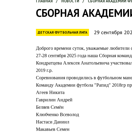
ГЛАВНАЯ
/
НОВОСТИ
/
СБОРНАЯ АКАДЕМИИ ФУТ
СБОРНАЯ АКАДЕМИИ
29 сентября 20
ДЕТСКАЯ ФУТБОЛЬНАЯ ЛИГА
Доброго времени суток, уважаемые любители фу
27-28 сентября 2025 года наша Сборная коман
Кондратцева Алексея Анатольевича участвовал
2019 г.р.
Соревнования проводились в футбольном манеж
Команду Академии футбола "Рапид" 2018гр пр
Агеев Никита
Гаврилин Андрей
Беляев Семён
Клюбченко Всеволод
Настаси Даниил
Макавьев Семен