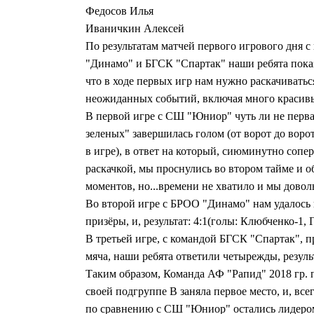
Федосов Илья
Иваничкин Алексей
По результатам матчей первого игрового дня
"Динамо" и БГСК "Спартак" наши ребята показа
что в ходе первых игр нам нужно раскачиватьс
неожиданных событий, включая много красивы
В первой игре с СШ "Юниор" чуть ли не перва
зеленых" завершилась голом (от ворот до вор
в игре), в ответ на который, сиюминутно сопер
раскачкой, мы проснулись во втором тайме и 
моментов, но...времени не хватило и мы довол
Во второй игре с БРОО "Динамо" нам удалось 
призёры, и, результат: 4:1(голы: Клюбченко-1, 
В третьей игре, с командой БГСК "Спартак", 
мяча, наши ребята ответили четырежды, результ
Таким образом, Команда АФ "Рапид" 2018 гр. п
своей подгруппе В заняла первое место, и, в
по сравнению с СШ "Юниор" остались лидеро