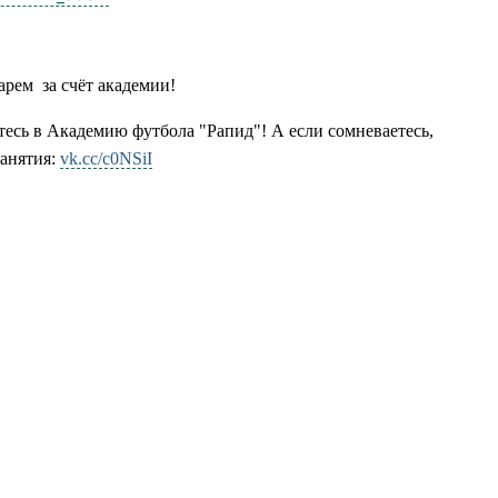
арем
за счёт академии!
тесь в Академию футбола "Рапид"! А если сомневаетесь,
анятия:
vk.cc/c0NSiI