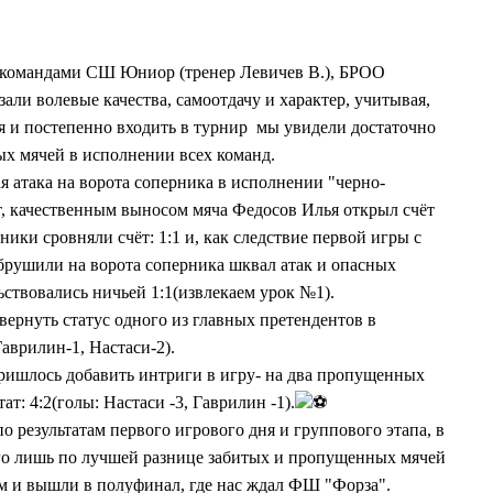
 с командами СШ Юниор (тренер Левичев В.), БРОО
ли волевые качества, самоотдачу и характер, учитывая,
я и постепенно входить в турнир
мы увидели достаточно
х мячей в исполнении всех команд
.
я атака на ворота соперника в исполнении "черно-
от, качественным выносом мяча Федосов Илья открыл счёт
ники сровняли счёт: 1:1
и, как следствие первой игры с
обрушили на ворота соперника шквал атак и опасных
ьствовались ничьей 1:1(извлекаем урок №1)
.
вернуть статус одного из главных претендентов в
Гаврилин-1, Настаси-2)
.
пришлось добавить интриги в игру- на два пропущенных
ат: 4:2(голы: Настаси -3, Гаврилин -1)
.
о результатам первого игрового дня и группового этапа, в
сего лишь по лучшей разнице забитых и пропущенных мячей
м
и вышли в полуфинал, где нас ждал ФШ "Форза"
.