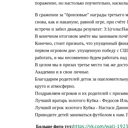
поражение, но настолько поучительно, насколь
В сражении за "бронзовые" награды третьего ме
снова, как и накануне, равной игре, при счёт
встречи и забил дважды
результат: 3:1(голы:На
В конечном итоговом зачёте мы занимаем почё
Конечно, стоит признать, что упущенный фина
первом игровом дне- упущенную победу с СШ "Ю
работать, и мы несомненно будем работать над
В целом
мы в призах
третье место так же дост
Академии и в свои личные
.
Благодарим родителей деток за ошеломительн
круто и атмосферно.
Поздравляем игроков и их родителей с призам
Лучший вратарь золотого Кубка - Федосов Иль
Лучший игрок золотого Кубка - Настаси Дани
Приводите детей заниматься футболом к нам
.
https://vk.com/wall-19
Больше фото тут: