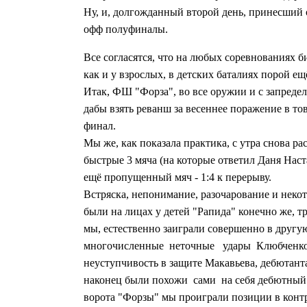
Ну, и, долгожданный второй день, принесший 
офф
полуфиналы
.
Все согласятся, что на любых соревнованиях б
как и у взрослых, в детских баталиях порой е
Итак, ФШ "Форза", во все оружии и с запреде
дабы взять реванш за весеннее поражение в то
финал
.
Мы же, как показала практика, с утра снова р
быстрые 3 мяча (на которые ответил Даня Нас
ещё пропущенный мяч - 1:4 к перерыву
.
Встряска, непонимание, разочарование и неко
были на лицах у детей "Рапида"
конечно же, т
мы, естественно заиграли совершенно в другую
многочисленные
неточные
удары
Клюбченко
неуступчивость в защите Макавьева, дебютант
наконец были похожи
сами
на себя дебютный 
ворота "Форзы" мы проиграли позиции в конт